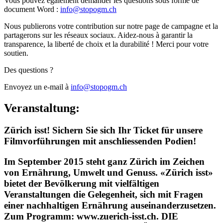
Vous
pouvez
également
demander
les
questions
sous
forme
de
document
Word
:
info
@
stopogm.ch
Nous publierons votre contribution sur notre page de campagne et la
partagerons sur les réseaux sociaux. Aidez-nous à garantir la
transparence, la liberté de choix et la durabilité ! Merci pour votre
soutien.
Des questions ?
Envoyez un e-mail à
info@stopogm.ch
Veranstaltung:
Zürich isst! Sichern Sie sich Ihr Ticket für unsere
Filmvorführungen mit anschliessenden Podien!
Im September 2015 steht ganz Zürich im Zeichen
von Ernährung, Umwelt und Genuss. «Zürich isst»
bietet der Bevölkerung mit vielfältigen
Veranstaltungen die Gelegenheit, sich mit Fragen
einer nachhaltigen Ernährung auseinanderzusetzen.
Zum Programm: www.zuerich-isst.ch. DIE