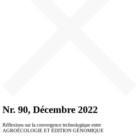
Nr. 90, Décembre 2022
Réfle­xi­ons sur la con­ver­gence tech­no­lo­gi­que ent­re
AGROÉCOLOGIE ET ÉDITION GÉNOMIQUE