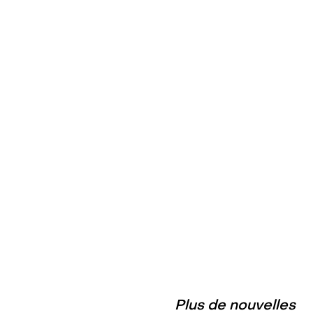
nouvelles techniques de
génie génétique : les grands
groupes y gagnent, les
consommatrices et
consommateurs y perdent
11. juillet, 2026
Nouveau règlement
européen sur les OGM : une
double violation du droit
11. juillet, 2026
Plus de nouvelles