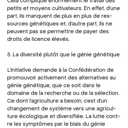
Cela com­pli­que énor­mé­ment le tra­vail des
petits et moy­ens cul­ti­va­teurs. En effet, d’u­ne
part, ils man­quent de plus en plus de res­
sour­ces géné­ti­ques et, d’aut­re part, ils ne
peu­vent pas se per­mett­re de payer des
droits de licence éle­vés.
5. La diver­si­té plutôt que le génie géné­tique
L’initia­ti­ve deman­de à la Con­fé­dé­ra­ti­on de
pro­mou­voir acti­ve­ment des alter­na­ti­ves au
génie géné­tique, que ce soit dans le
domaine de la recher­che ou de la sélec­tion.
Ce dont l’ag­ri­cul­tu­re a beso­in, c’est d’un
chan­ge­ment de système vers une agri­cul­
tu­re éco­lo­gi­que et diver­si­fi­ée. La lut­te cont­
re les sym­ptô­mes par le biais du génie