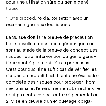
pour une uti­li­sa­ti­on sûre du génie géné­
tique.
1. Une pro­cé­du­re d’au­to­ri­sa­ti­on avec un
examen rigou­reux des ris­ques
La Suis­se doit fai­re preuve de pré­cau­ti­on.
Les nou­vel­les tech­ni­ques géno­mi­ques en
sont au sta­de de la preuve de con­cept. Les
ris­ques liés à l’in­ter­ven­ti­on du génie géné­
tique sont éga­le­ment liés au pro­ces­sus.
C’est pour­quoi il ne suf­fit pas de véri­fier les
ris­ques du pro­duit final. Il faut une éva­lua­ti­on
com­plè­te des ris­ques pour pro­té­ger l’hom­
me, l’ani­mal et l’en­vi­ron­ne­ment. La recher­che
n’est pas ent­ra­vée par cet­te régle­men­ta­ti­on.
2. Mise en œuvre d’un éti­que­ta­ge obli­ga­