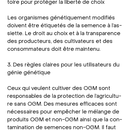
toire pour pro­té­ger la liber­té de choix
Les orga­nis­mes géné­ti­quement modi­fi­és
doi­vent être éti­que­tés de la semence à l’as­
si­et­te. Le droit au choix et à la trans­pa­rence
des pro­duc­teurs, des cul­ti­va­teurs et des
con­som­ma­teurs doit être main­te­nu.
3. Des règles clai­res pour les uti­li­sa­teurs du
génie géné­tique
Ceux qui veu­lent cul­ti­ver des OGM sont
respons­ables de la pro­tec­tion de l’ag­ri­cul­tu­
re sans OGM. Des mesu­res effi­caces sont
néces­saires pour empêcher le mélan­ge de
pro­duits OGM et non-OGM ain­si que la con­
ta­mi­na­ti­on de semen­ces non-OGM. Il faut