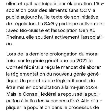
el­les et qu’il par­ti­ci­pe à leur éla­bo­ra­ti­on. L’As­
so­cia­ti­on pour des ali­ments sans OGM a
publié aujour­d’hui le tex­te de son initia­ti­ve
de régu­la­ti­on. La SAG y par­ti­ci­pe acti­ve­ment
: avec Bio-Suis­se et l’as­so­cia­ti­on Gen Au
Rhein­au, elle sou­ti­ent acti­ve­ment l’as­so­cia­ti­
on.
Lors de la der­niè­re pro­lon­ga­ti­on du mora­
toire sur le génie géné­tique en 2021, le
Con­seil fédé­ral a reçu le man­dat d’é­la­bo­rer
la régle­men­ta­ti­on du nou­veau génie géné­
tique. Un pro­jet d’ac­te légis­la­tif aurait dû
être mis en con­sul­ta­ti­on à la mi-juin 2024.
Mais le Con­seil fédé­ral a repous­sé la publi­
ca­ti­on à la fin des vacan­ces d’é­té. Afin d’im­
pli­quer la popu­la­ti­on dans le pro­ces­sus de