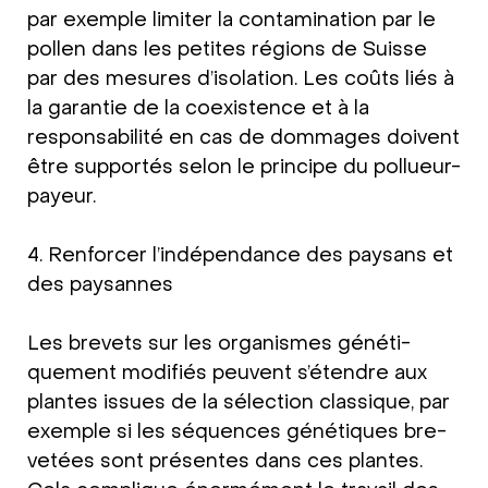
par exemp­le limi­ter la con­ta­mi­na­ti­on par le
pol­len dans les peti­tes régions de Suis­se
par des mesu­res d’iso­la­ti­on. Les coûts liés à
la garan­tie de la coexi­stence et à la
responsa­bi­li­té en cas de dom­mages doi­vent
être sup­port­és selon le prin­ci­pe du pol­lueur-
payeur.
4. Ren­forcer l’in­dé­pen­dance des paysans et
des paysan­nes
Les bre­vets sur les orga­nis­mes géné­ti­
quement modi­fi­és peu­vent s’é­tendre aux
plan­tes issues de la sélec­tion clas­si­que, par
exemp­le si les séquen­ces géné­ti­ques bre­
ve­tées sont pré­sen­tes dans ces plan­tes.