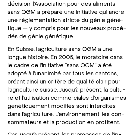
décis­i­on, l’As­so­cia­ti­on pour des ali­ments
sans OGM a pré­pa­ré une initia­ti­ve qui ancre
une régle­men­ta­ti­on stric­te du génie géné­
tique — y com­pris pour les nou­veaux pro­cé­
dés de génie géné­tique.
En Suis­se, l’ag­ri­cul­tu­re sans OGM a une
longue histoire. En 2005, le mora­toire dans
le cad­re de l’initia­ti­ve “sans OGM” a été
adop­té à l’un­ani­mi­té par tous les can­tons,
créant ain­si un critère de qua­li­té clair pour
l’ag­ri­cul­tu­re suis­se. Jus­qu’à pré­sent, la cul­tu­
re et l’uti­li­sa­ti­on com­mer­cia­les d’or­ga­nis­mes
géné­ti­quement modi­fi­és sont inter­di­tes
dans l’ag­ri­cul­tu­re. L’en­vi­ron­ne­ment, les con­
som­ma­teurs et la pro­duc­tion en pro­fi­tent.