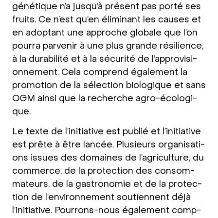
géné­tique n’a jus­qu’à pré­sent pas por­té ses
fruits. Ce n’est qu’en éli­mi­nant les cau­ses et
en adop­tant une appro­che glo­ba­le que l’on
pour­ra par­ve­nir à une plus gran­de rési­li­ence,
à la dura­bi­li­té et à la sécu­ri­té de l’ap­pro­vi­si­
on­ne­ment. Cela com­prend éga­le­ment la
pro­mo­ti­on de la sélec­tion bio­lo­gi­que et sans
OGM ain­si que la recher­che agro-éco­lo­gi­
que.
Le tex­te de l’initia­ti­ve est publié et l’initia­ti­ve
est prête à être lan­cée. Plu­sieurs orga­ni­sa­ti­
ons issues des domain­es de l’ag­ri­cul­tu­re, du
com­mer­ce, de la pro­tec­tion des con­som­
ma­teurs, de la gastro­no­mie et de la pro­tec­
tion de l’en­vi­ron­ne­ment sou­ti­en­nent déjà
l’initia­ti­ve. Pour­rons-nous éga­le­ment comp­