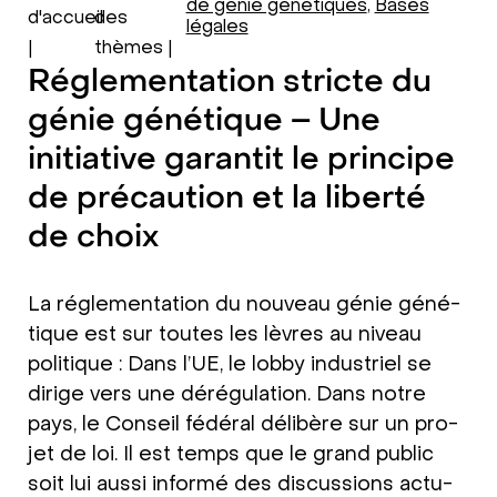
de génie génétiques
,
Bases
d'accueil
des
légales
|
thèmes |
Réglementation stricte du
génie génétique – Une
initiative garantit le principe
de précaution et la liberté
de choix
La régle­men­ta­ti­on du nou­veau génie géné­
tique est sur tou­tes les lèv­res au niveau
poli­tique : Dans l’UE, le lob­by indu­stri­el se
diri­ge vers une déré­gu­la­ti­on. Dans not­re
pays, le Con­seil fédé­ral déli­bè­re sur un pro­
jet de loi. Il est temps que le grand public
soit lui aus­si infor­mé des dis­cus­sions actu­