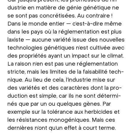
Car jus­qu’à pré­sent, les pro­mes­ses de l’in­
du­strie en matiè­re de génie géné­tique ne
se sont pas con­cré­ti­sées. Au con­trai­re !
Dans le mon­de entier — c’est-à-dire même
dans les pays où la régle­men­ta­ti­on est plus
laxi­ste — aucu­ne varié­té issue des nou­vel­les
tech­no­lo­gies géné­ti­ques n’est cul­ti­vée avec
des pro­prié­tés ayant un impact sur le cli­mat.
La rai­son n’en est pas une régle­men­ta­ti­on
stric­te, mais les limi­tes de la faisa­bi­li­té tech­
ni­que. Au lieu de cela, l’in­du­strie mise sur
des varié­tés et des carac­tères dont la pro­
duc­tion est simp­le, car ils ne sont déter­mi­
nés que par un ou quel­ques gènes. Par
exemp­le sur la tolé­rance aux her­bici­des et
les rési­stances mono­gé­ni­ques. Mais ces
der­niè­res n’ont qu’un effet à court ter­me.