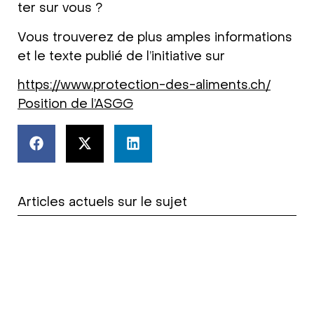
ter sur vous ?
Vous trou­verez de plus amp­les infor­ma­ti­ons
et le tex­te publié de l’initia­ti­ve sur
https://www.protection-des-aliments.ch/
Posi­ti­on de l’ASGG
Articles actuels sur le sujet
La Commission européenne
en faveur des animaux
génétiquement modifiés :