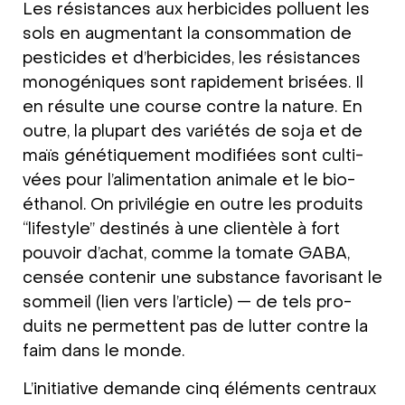
Les rési­stances aux her­bici­des pol­lu­ent les
sols en aug­men­tant la con­som­ma­ti­on de
pesti­ci­des et d’her­bici­des, les rési­stances
mono­gé­ni­ques sont rapi­de­ment bri­sées. Il
en résul­te une cour­se cont­re la natu­re. En
out­re, la plu­part des varié­tés de soja et de
maïs géné­ti­quement modi­fi­ées sont cul­ti­
vées pour l’a­li­men­ta­ti­on ani­ma­le et le bio­
étha­nol. On pri­vilé­gie en out­re les pro­duits
“life­style” desti­nés à une cli­entèle à fort
pou­voir d’achat, com­me la toma­te GABA,
cen­sée con­te­nir une sub­stance favo­ri­sant le
som­meil (lien vers l’ar­tic­le) — de tels pro­
duits ne per­met­tent pas de lut­ter cont­re la
faim dans le mon­de.
L’initia­ti­ve deman­de cinq élé­ments cen­traux