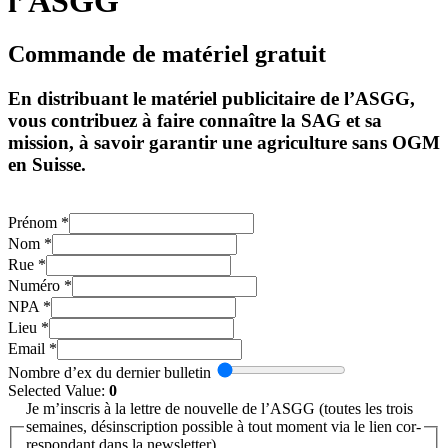
l’ASGG
Commande de matériel gratuit
En distribuant le matériel publicitaire de l’ASGG,
vous contribuez à faire connaître la SAG et sa
mission, à savoir garantir une agriculture sans OGM
en Suisse.
Pré­nom
*
Nom
*
Rue
*
Numé­ro
*
NPA
*
Lieu
*
Email
*
Lieu
Nombre d’ex du der­nier bul­le­tin
(tou­
Sel­ec­ted Value:
0
tes
Je m’in­scris à la lett­re de nou­vel­le de l’ASGG (tou­tes les trois
le
semain­es, dés­in­scrip­ti­on pos­si­ble à tout moment via le lien cor­
re­spond­ant dans la news­let­ter).