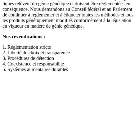
ti­ques relè­vent du génie géné­tique et doi­vent être régle­men­tées en
con­sé­quence. Nous deman­dons au Con­seil fédé­ral et au Par­le­ment
de con­tin­uer à régle­men­ter et à éti­que­ter tou­tes les métho­des et tous
les pro­duits géné­ti­quement modi­fi­és con­for­mé­ment à la légis­la­ti­on
en vigueur en matiè­re de génie géné­tique.
Nos
reven­dica­ti­ons
:
1
.
Régle­men­ta­ti­on
stric­te
2
.
Liber­té
de
choix
et
trans­pa­rence
3
.
Pro­cé­du­res
de
détec­tion
4
.
Coexi­stence
et
responsa­bi­li­té
5
.
Systè­mes
ali­men­tai­res
dur­a­bles