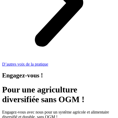
D’autres voix de la pra­tique
Engagez-vous !
Pour une agriculture
diversifiée sans OGM !
Enga­gez
-
vous
avec
nous
pour
un
système
agri­co­le
et
ali­men­tai­re
diver­si­fié
et
dura­ble
,
sans
OGM
!