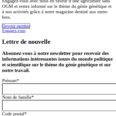
Enga­gez-vous avec nous en faveur d’u­ne agri­cul­tu­re sans
OGM et restez infor­mé sur le thè­me du génie géné­tique et
à nos acti­vi­tés grâ­ce à not­re maga­zi­ne desti­né aux mem­
bres.
Deve­nir membre
Enga­gez-vous
Lettre de nouvelle
Abonnez-vous à notre newsletter pour recevoir des
informations intéressantes issues du monde politique
et scientifique sur le thème du génie génétique et sur
notre travail.
Pré­nom*
Nom de famil­le*
Code postal*