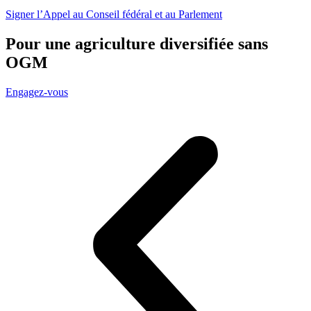
Signer l’Ap­pel au Con­seil fédé­ral et au Par­le­ment
Pour une agriculture diversifiée sans
OGM
Enga­gez-vous