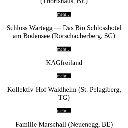
(Thörishaus, BE)
mehr…
Schloss Wartegg — Das Bio Schlosshotel
am Bodensee (Rorschacherberg, SG)
mehr…
KAGfreiland
mehr…
Kollektiv-Hof Waldheim (St. Pelagiberg,
TG)
mehr…
Familie Marschall (Neuenegg, BE)