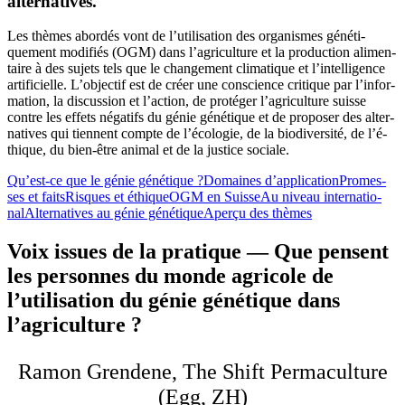
alternatives.
Les
thè­mes
abor­dés
vont
de l’uti­li­sa­ti­on
des
orga­nis­mes
géné­ti­
quement
modi­fi­és
(
OGM
)
dans
l’ag­ri­cul­tu­re
et
la
pro­duc­tion
ali­men­
tai­re
à
des
sujets
tels
que
le
chan­ge­ment
cli­ma­tique
et
l’in­tel­li­gence
arti­fi­ci­el­le
.
L’ob­jec­tif est de cré­er une con­sci­ence cri­tique par l’in­for­
ma­ti­on, la dis­cus­sion et l’ac­tion, de pro­té­ger l’ag­ri­cul­tu­re suis­se
cont­re les effets néga­tifs du génie géné­tique et de pro­po­ser des alter­
na­ti­ves qui tien­nent comp­te de l’é­co­lo­gie, de la bio­di­ver­si­té, de l’é­
thi­que, du bien-être ani­mal et de la justi­ce socia­le.
Qu’est-ce que le génie géné­tique ?
Domain­es d’ap­pli­ca­ti­on
Pro­mes­
ses et faits
Ris­ques et éthi­que
OGM en Suis­se
Au niveau inter­na­tio­
nal
Alter­na­ti­ves au génie géné­tique
Aper­çu des thè­mes
Voix issues de la pratique — Que pensent
les personnes du monde agricole de
l’utilisation du génie génétique dans
l’agriculture ?
Ramon Grendene, The Shift Permaculture
(Egg, ZH)