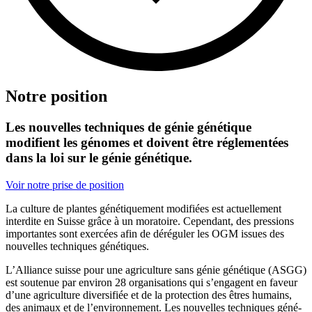
Notre position
Les nouvelles techniques de génie génétique
modifient les génomes et doivent être réglementées
dans la loi sur le génie génétique.
Voir not­re pri­se de posi­ti­on
La
cul­tu­re
de
plan­tes
géné­ti­quement
modi­fi­ées
est
actu­el­le­ment
inter­di­te
en
Suis­se
grâ­ce
à
un
mora­toire
.
Cepen­dant
,
des pres­si­ons
importan­tes sont exer­cées afin de déré­gu­ler les OGM
issues
des
nou­vel­les
tech­ni­ques
géné­ti­ques
.
L’Al­li­ance
suis­se
pour une agri­cul­tu­re sans génie géné­tique (
ASGG
)
est
sou­te­nue
par
envi­ron
28
orga­ni­sa­ti­ons
qui
s’en­g­agent
en
faveur
d’u­ne
agri­cul­tu­re
diver­si­fi­ée
et
de
la
pro­tec­tion
des
êtres
humains
,
des
ani­maux
et
de
l’en­vi­ron­ne­ment
.
Les nou­vel­les tech­ni­ques géné­