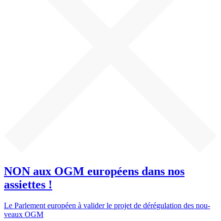
NON aux OGM européens dans nos
assiettes !
Le Par­le­ment euro­pé­en à vali­der le pro­jet de déré­gu­la­ti­on des nou­
veaux OGM