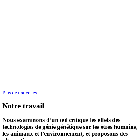
modifiés ne résolvent pas les problèmes
de l’élevage industriel – selon un rapport
de Friends of the Earth
5. août, 2026
Déréglementation des nouvelles
techniques de génie génétique : les grands
groupes y gagnent, les consommatrices et
consommateurs y perdent
11. juil­let, 2026
Plus de nou­vel­les
Notre travail
Nous examinons d’un œil critique les effets des
technologies de génie génétique sur les êtres humains,
les animaux et l’environnement, et proposons des